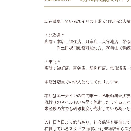
現在募集しているネイリスト求人は以下の店舗で
＊北海道＊
店舗：本店、福住店、月寒店、大谷地店、琴似
※土日祝日勤務可能な方、20時まで勤務
＊東北＊
店舗：卸町店、富谷店、新利府店、気仙沼店、
本店は増員での求人となっております★
本店はエーナインの中で唯一、私服勤務☆彡技
流行りのネイルもいち早く施術したりすること
未経験の方でも研修制度が充実している為いち早
入社日当日より給与あり、社会保険も完備して
在職しているスタッフ9割以上は未経験からス