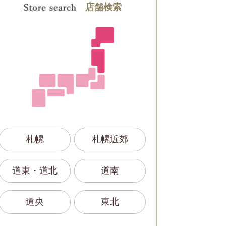
店舗検索
札幌
札幌近郊
道東・道北
道南
道央
東北