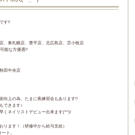
す!!
店、東札幌店、豊平店、北広島店、苫小牧店
可能な方優遇!!
秋田中央店
術向上の為、たまに夜練習会もあります!!
もできます♪
くネイリストデビュー出来ます(^^)/
おります！（研修中から給与支給）
タート。