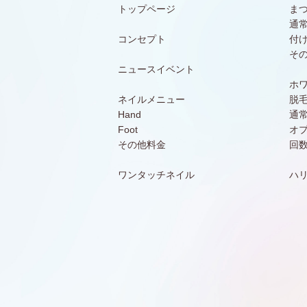
トップページ
ま
通
コンセプト
付
そ
ニュースイベント
ホ
ネイルメニュー
脱
Hand
通
Foot
オ
その他料金
回
ワンタッチネイル
ハ