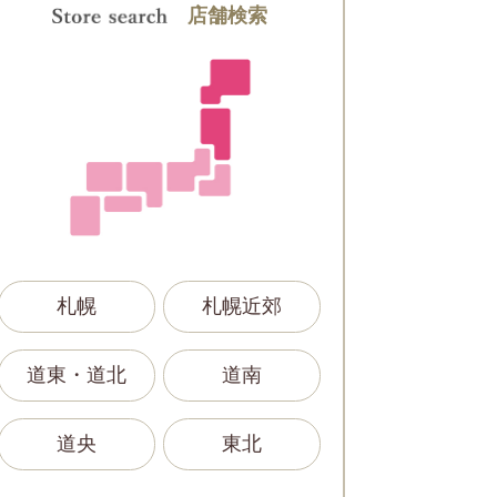
店舗検索
札幌
札幌近郊
道東・道北
道南
道央
東北