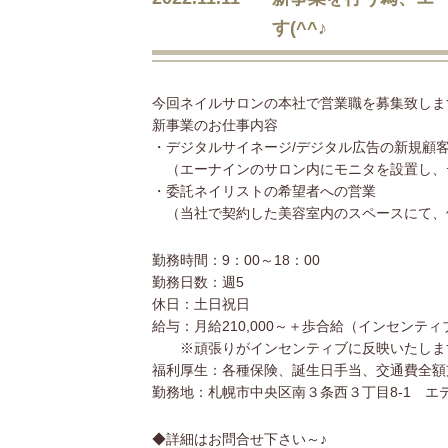
す(^^♪
今回ネイルサロンの本社で営業職を募集致しま
新事業のお仕事内容
・デジタルサイネージ/デジタル広告の新規顧
（エーナインのサロン内にモニタを設置し、
・委託ネイリストの希望者への営業
（当社で契約した美容室内のスペースにて、
勤務時間：9：00～18：00
勤務日数：週5
休日：土日祝日
給与：月給210,000～＋歩合給（インセンティ
※頑張りがインセンティブに反映いたしま
福利厚生：各種保険、誕生日手当、交通費全額
勤務地：札幌市中央区南３条西３丁目8-1 エ
◆詳細はお問合せ下さい～♪