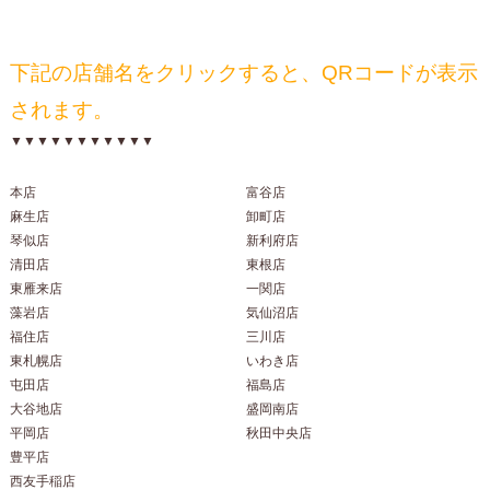
下記の店舗名をクリックすると、QRコードが表示
されます。
▼▼▼▼▼▼▼▼▼▼▼
本店
富谷店
麻生店
卸町店
琴似店
新利府店
清田店
東根店
東雁来店
一関店
藻岩店
気仙沼店
福住店
三川店
東札幌店
いわき店
屯田店
福島店
大谷地店
盛岡南店
平岡店
秋田中央店
豊平店
西友手稲店