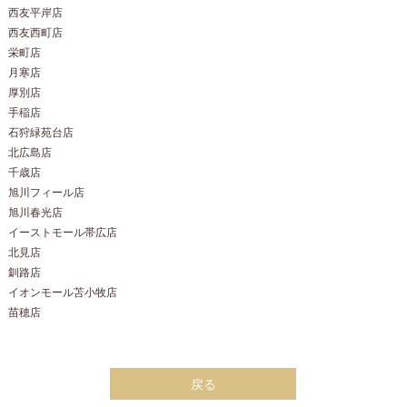
西友平岸店
西友西町店
栄町店
月寒店
厚別店
手稲店
石狩緑苑台店
北広島店
千歳店
旭川フィール店
旭川春光店
イーストモール帯広店
北見店
釧路店
イオンモール苫小牧店
苗穂店
戻る