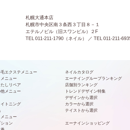
札幌大通本店
札幌市中央区南３条西３丁目８－１
エテルノビル（旧スワンビル）２F
TEL 011-211-1790（ネイル） ／ TEL 011-2
つ毛エクステメニュー
ネイルカタログ
常メニュー
エーナイングループランキング
けたしリペア
店舗別ランキング
の他メニュー
トレンドデザイン特集
デザインから選択
ワイトニング
カラーから選択
毛
テイストから選択
常メニュー
プション
エーナインショッピング
数券